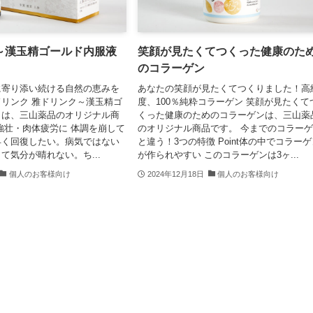
～漢玉精ゴールド内服液
笑顔が見たくてつくった健康のた
のコラーゲン
に寄り添い続ける自然の恵みを
あなたの笑顔が見たくてつくりました！高
リンク 雅ドリンク～漢玉精ゴ
度、100％純粋コラーゲン 笑顔が見たくて
～は、三山薬品のオリジナル商
くった健康のためのコラーゲンは、三山薬
強壮・肉体疲労に 体調を崩して
のオリジナル商品です。 今までのコラー
早く回復したい。病気ではない
と違う！3つの特徴 Point体の中でコラー
て気分が晴れない。ち...
が作られやすい このコラーゲンは3ヶ...
個人のお客様向け
2024年12月18日
個人のお客様向け