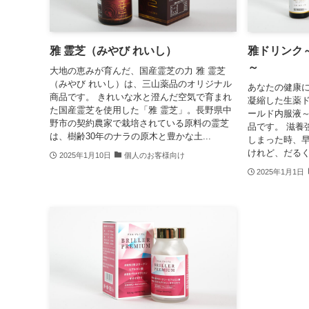
雅 霊芝（みやび れいし）
雅ドリンク
～
大地の恵みが育んだ、国産霊芝の力 雅 霊芝
（みやび れいし）は、三山薬品のオリジナル
あなたの健康
商品です。 きれいな水と澄んだ空気で育まれ
凝縮した生薬ド
た国産霊芝を使用した「雅 霊芝」。長野県中
ールド内服液
野市の契約農家で栽培されている原料の霊芝
品です。 滋養
は、樹齢30年のナラの原木と豊かな土...
しまった時、
けれど、だるく
2025年1月10日
個人のお客様向け
2025年1月1日